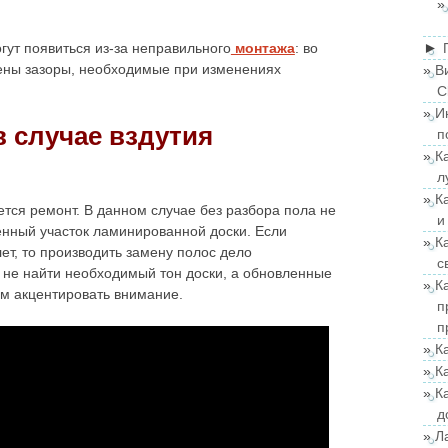
►
ут появиться из-за неправильного
монтажа
: во
ены зазоры, необходимые при изменениях
В
C
И
в случае вздутия
п
К
л
К
тся ремонт. В данном случае без разбора пола не
и
енный участок ламинированной доски. Если
К
ет, то производить замену полос дело
с
о не найти необходимый тон доски, а обновленные
К
ым акцентировать внимание.
п
п
К
К
К
д
Л