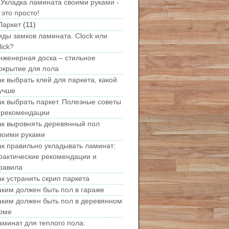
Укладка ламината своими руками -
это просто!
Паркет
(11)
иды замков ламината. Clock или
lick?
нженерная доска – стильное
окрытие для пола
ак выбрать клей для паркета, какой
учше
ак выбрать паркет. Полезные советы
 рекомендации
ак выровнять деревянный пол
воими руками
ак правильно укладывать ламинат:
рактические рекомендации и
равила
ак устранить скрип паркета
аким должен быть пол в гараже
аким должен быть пол в деревянном
оме
аминат для теплого пола: