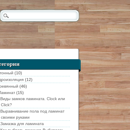
тегории
тонный
(10)
дроизоляция
(12)
ревянный
(46)
Ламинат
(15)
Виды замков ламината. Clock или
Click?
Выравнивание пола под ламинат
своими руками
Замазка для ламината
Как выбрать ламинат. Выбираем