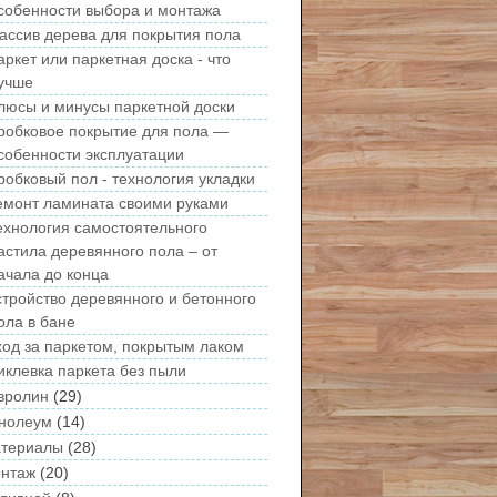
собенности выбора и монтажа
ассив дерева для покрытия пола
аркет или паркетная доска - что
учше
люсы и минусы паркетной доски
робковое покрытие для пола —
собенности эксплуатации
робковый пол - технология укладки
емонт ламината своими руками
ехнология самостоятельного
астила деревянного пола – от
ачала до конца
стройство деревянного и бетонного
ола в бане
ход за паркетом, покрытым лаком
иклевка паркета без пыли
вролин
(29)
нолеум
(14)
териалы
(28)
нтаж
(20)