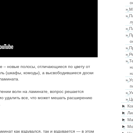
о
М
П
л
П
П
о
П
Р
Т
 – новые полосы, отличающиеся по цвету от
н
ель (шкафы, комоды), а высвободившиеся доски
н
ламината.
У
п
лении волн на ламинате, вопрос решается
У
о удалить все, что может мешать расширению
Ц
.
►
Ко
►
Ли
►
Ма
►
Мо
инат как вздувался, так и вздувается — в этом