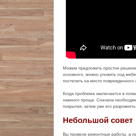
Можем предложить простое решение
основного, можно уложить под меб
постелить на место поврежденного 
Когда проблема заключается в появ
намного проще. Сначала необходим
покрытия, затем уже его разровнять
Небольшой совет
Вы провели ремонтные работы, а лам