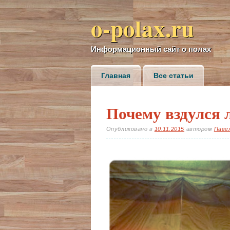
o-polax.ru
Информационный сайт о полах
Главное меню
Skip to content
Главная
Все статьи
Почему вздулся 
Опубликовано в
10.11.2015
автором
Паве