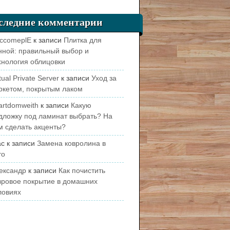
следние комментарии
ccomeplE
к записи
Плитка для
нной: правильный выбор и
хнология облицовки
tual Private Server
к записи
Уход за
ркетом, покрытым лаком
artdomweith
к записи
Какую
дложку под ламинат выбрать? На
м сделать акценты?
ас
к записи
Замена ковролина в
то
ександр
к записи
Как почистить
вровое покрытие в домашних
ловиях