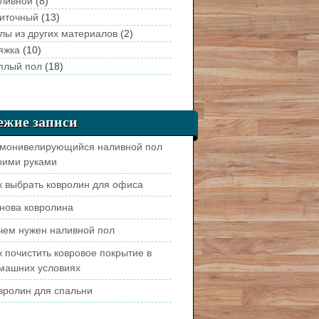
ливной
(8)
иточный
(13)
лы из других материалов
(2)
яжка
(10)
плый пол
(18)
ежие записи
монивелирующийся наливной пол
оими руками
к выбрать ковролин для офиса
нова ковролина
чем нужен наливной пол
к почистить ковровое покрытие в
машних условиях
вролин для спальни