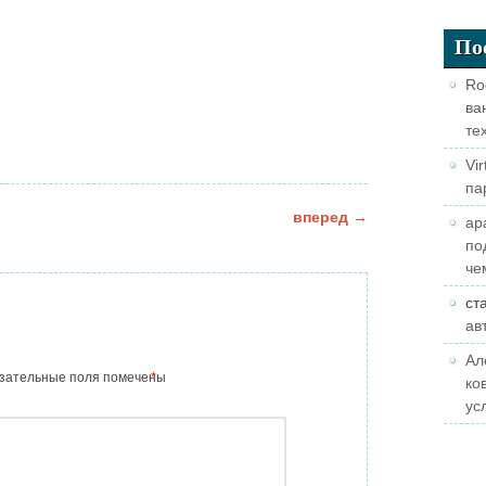
По
Ro
ва
те
Vir
па
исям
вперед
→
ap
по
че
ст
ав
Ал
зательные поля помечены
*
ко
ус