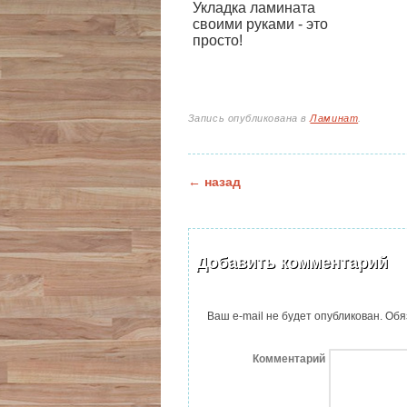
Укладка ламината
своими руками - это
просто!
Запись опубликована в
Ламинат
.
Навигация по зап
←
назад
Добавить комментарий
Ваш e-mail не будет опубликован.
Обя
Комментарий