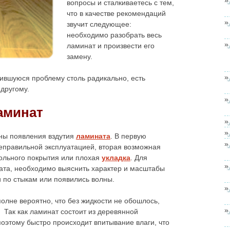
вопросы и сталкиваетесь с тем,
что в качестве рекомендаций
звучит следующее:
необходимо разобрать весь
ламинат и произвести его
замену.
ившуюся проблему столь радикально, есть
-другому.
аминат
ны появления вздутия
ламината
. В первую
неправильной эксплуатацией, вторая возможная
польного покрытия или плохая
укладка
. Для
ата, необходимо выяснить характер и масштабы
 по стыкам или появились волны.
полне вероятно, что без жидкости не обошлось,
. Так как ламинат состоит из деревянной
поэтому быстро происходит впитывание влаги, что