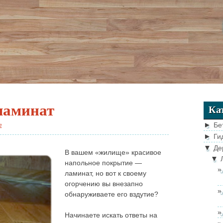
ламинат
Ка
►
Бе
л
►
Ги
▼
Де
В вашем «жилище» красивое
▼
напольное покрытие —
ламинат, но вот к своему
огорчению вы внезапно
обнаруживаете его вздутие?
Начинаете искать ответы на