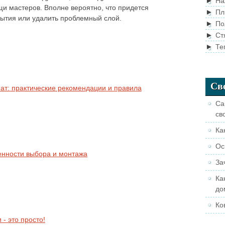
►
На
щи мастеров. Вполне вероятно, что придется
►
Пл
рытия или удалить проблемный слой.
►
По
►
Ст
►
Те
Св
Са
св
Ка
Ос
За
Ка
до
Ко