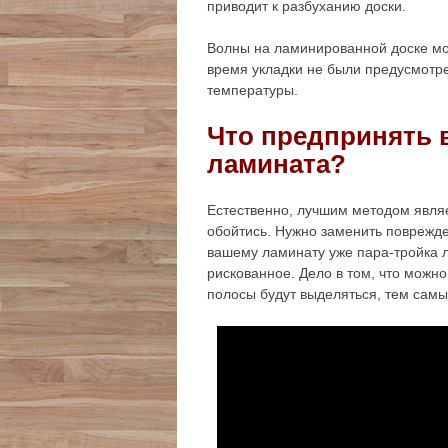
приводит к разбуханию доски.
Волны на ламинированной доске мог
время укладки не были предусмотр
температуры.
Что предпринять 
ламината?
Естественно, лучшим методом являе
обойтись. Нужно заменить поврежд
вашему ламинату уже пара-тройка л
рискованное. Дело в том, что можн
полосы будут выделяться, тем сам