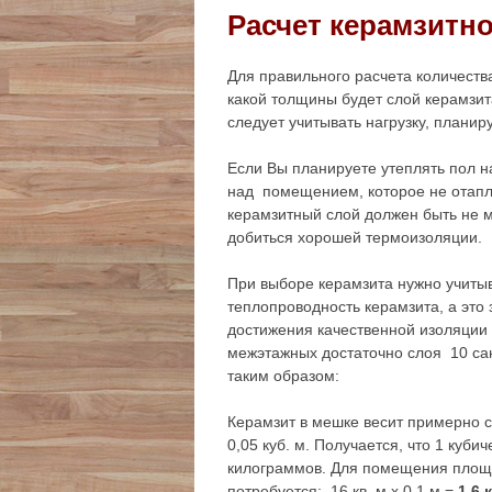
Расчет керамзитн
Для правильного расчета количеств
какой толщины будет слой керамзит
следует учитывать нагрузку, планир
Если Вы планируете утеплять пол 
над помещением, которое не отапли
керамзитный слой должен быть не 
добиться хорошей термоизоляции.
При выборе керамзита нужно учиты
теплопроводность керамзита, а это 
достижения качественной изоляции 
межэтажных достаточно слоя 10 сан
таким образом:
Керамзит в мешке весит примерно 
0,05 куб. м. Получается, что 1 куби
килограммов. Для помещения площа
потребуется: 16 кв. м х 0,1 м =
1,6 