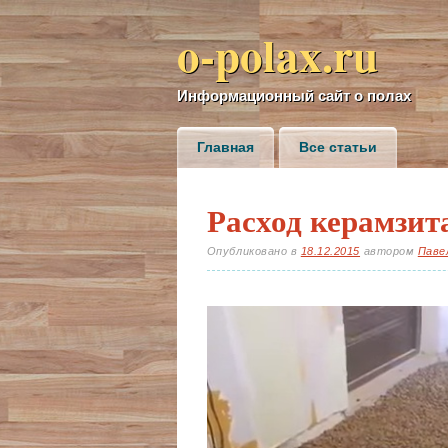
o-polax.ru
Информационный сайт о полах
Главное меню
Skip to content
Главная
Все статьи
Расход керамзит
Опубликовано в
18.12.2015
автором
Паве