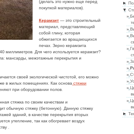
(делать это нужно еще перед
►
По
покупкой материалов).
▼
Ст
Б
Керамзит
— это строительный
т
материал, представляющий
В
собой глину, которая
В
обжигается во вращающихся
с
печах. Зерно керамзита
Г
40 миллиметров. Для чего используется керамзит?
с
ала: мансарды, межэтажные перекрытия и
З
Р
С
чается своей экологической чистотой, его можно
У
аже в жилых помещениях. Как основа
стяжки
Ц
еняют при оборудовании полов.
в
Ц
нная стяжка по своим качествам и
в
ит обычную стяжку (бетонную). Данную стяжку
►
Те
ажей зданий, в качестве перекрытия вторых
уется утепление, так как обогревает воздух
тву .