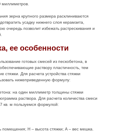
0 миллиметров.
ания зерна крупного размера расклиниваются
дотвратить усадку нижнего слоя керамзита,
вою очередь позволит избежать растрескивания и
.
ка, ее особенности
льзование готовых смесей из пескобетона, в
 обеспечивающие раствору пластичность, тем
 стяжки. Для расчета устройства стяжки
ьзовать нижеприведенную формулу:
етона: на один миллиметр толщины стяжки
лограмма раствора. Для расчета количества смеси
 кв. м пользуемся формулой:
ь помещения; Н – высота стяжки; А – вес мешка.