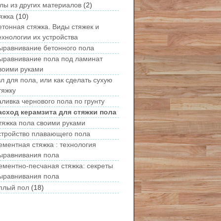
лы из других материалов
(2)
яжка
(10)
етонная стяжка. Виды стяжек и
ехнологии их устройства
ыравнивание бетонного пола
ыравнивание пола под ламинат
воими руками
вл для пола, или как сделать сухую
тяжку
аливка чернового пола по грунту
асход керамзита для стяжки пола
тяжка пола своими руками
стройство плавающего пола
ементная стяжка : технология
ыравнивания пола
ементно-песчаная стяжка: секреты
ыравнивания пола
плый пол
(18)