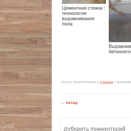
Цементная стяжка :
технология
выравнивания
пола
Выравнив
бетонного
Запись опубликована в
Стяжка
с меткам
Навигация по зап
←
назад
Добавить комментарий