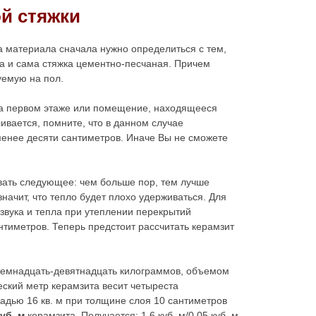
ой стяжки
а материала сначала нужно определиться с тем,
а и сама стяжка цементно-песчаная. Причем
уемую на пол.
на первом этаже или помещение, находящееся
вается, помните, что в данном случае
менее десяти сантиметров. Иначе Вы не сможете
вать следующее: чем больше пор, тем лучше
значит, что тепло будет плохо удерживаться. Для
звука и тепла при утеплении перекрытий
тиметров. Теперь предстоит рассчитать керамзит
семнадцать-девятнадцать килограммов, объемом
ческий метр керамзита весит четыреста
дью 16 кв. м при толщине слоя 10 сантиметров
куб.
м
керамзита. Получается: 1,6 куб. м/0,05 куб. м