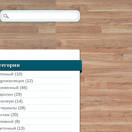
тегории
тонный
(10)
дроизоляция
(12)
ревянный
(46)
вролин
(29)
нолеум
(14)
териалы
(28)
нтаж
(20)
ливной
(8)
иточный
(13)