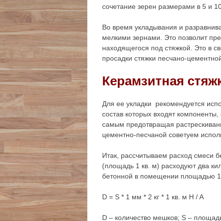
сочетание зерен размерами в 5 и 1
Во время укладывания и разравнив
мелкими зернами. Это позволит пре
находящегося под стяжкой. Это в с
просадки стяжки песчано-цементной
Керамзитная стяж
Для ее укладки рекомендуется испо
состав которых входят компоненты,
самым предотвращая растрескивание
цементно-песчаной советуем испол
Итак, рассчитываем расход смеси б
(площадь 1 кв. м) расходуют два ки
бетонной в помещении площадью 17
D = S * 1 мм * 2 кг * 1 кв. м H / A
D – количество мешков; S – площад